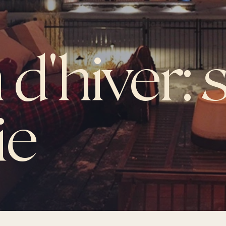
 d'hiver: s
ie